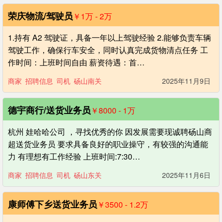
荣庆物流/驾驶员
￥1
万
- 2
万
1.持有 A2 驾驶证，具备一年以上驾驶经验 2.能够负责车辆
驾驶工作，确保行车安全，同时认真完成货物清点任务 工
作时间：上班时间自由 薪资待遇：首…
商家
招聘信息
司机
砀山南关
2025年11月9日
德宇商行/送货业务员
￥8000 - 1
万
杭州 娃哈哈公司 ，寻找优秀的你 因发展需要现诚聘砀山商
超送货业务员 要求具备良好的职业操守，有较强的沟通能
力 有理想有工作经验 上班时间:7:30…
商家
招聘信息
司机
砀山东关
2025年11月6日
康师傅下乡送货业务员
￥3500 - 1.2
万