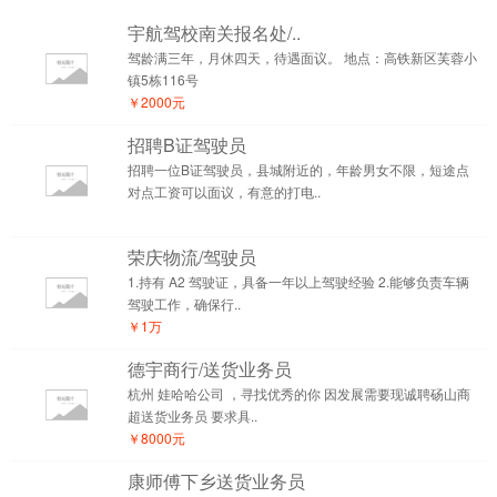
宇航驾校南关报名处/..
驾龄满三年，月休四天，待遇面议。 地点：高铁新区芙蓉小
镇5栋116号
￥2000元
招聘B证驾驶员
招聘一位B证驾驶员，县城附近的，年龄男女不限，短途点
对点工资可以面议，有意的打电..
荣庆物流/驾驶员
1.持有 A2 驾驶证，具备一年以上驾驶经验 2.能够负责车辆
驾驶工作，确保行..
￥1万
德宇商行/送货业务员
杭州 娃哈哈公司 ，寻找优秀的你 因发展需要现诚聘砀山商
超送货业务员 要求具..
￥8000元
康师傅下乡送货业务员