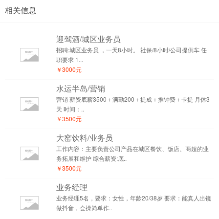
相关信息
迎驾酒/城区业务员
招聘:城区业务员 ，一天8小时。 社保/8小时/公司提供车 任
职要求 1...
￥3000元
水运半岛/营销
营销 薪资底薪3500＋满勤200＋提成＋推钟费＋卡提 月休3
天 时间：..
￥3500元
大窑饮料/业务员
工作内容：主要负责公司产品在城区餐饮、饭店、商超的业
务拓展和维护 综合薪资:底..
￥3500元
业务经理
业务经理5名，要求：女性，年龄20/38岁 要求：能真人出镜
做抖音，会操简单作..