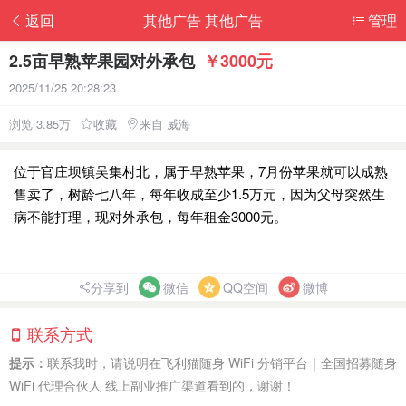
返回
其他广告 其他广告
管理
2.5亩早熟苹果园对外承包
￥3000元
2025/11/25 20:28:23
浏览 3.85万
收藏
来自 威海
位于官庄坝镇吴集村北，属于早熟苹果，7月份苹果就可以成熟
售卖了，树龄七八年，每年收成至少1.5万元，因为父母突然生
病不能打理，现对外承包，每年租金3000元。
分享到
微信
QQ空间
微博
联系方式
提示：
联系我时，请说明在飞利猫随身 WiFi 分销平台｜全国招募随身
WiFi 代理合伙人 线上副业推广渠道看到的，谢谢！